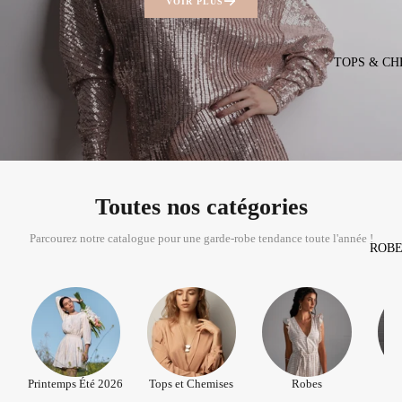
VOIR PLUS
TOPS & CH
Toutes nos catégories
Parcourez notre catalogue pour une garde-robe tendance toute l'année !
ROBE
Printemps Été 2026
Tops et Chemises
Robes