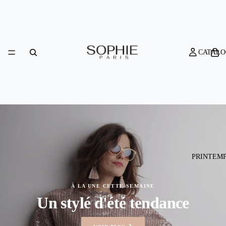
Sophie-Paris
CATALO
PRINTEMP
À LA UNE CETTE SEMAINE
Un stylé d'été tendance