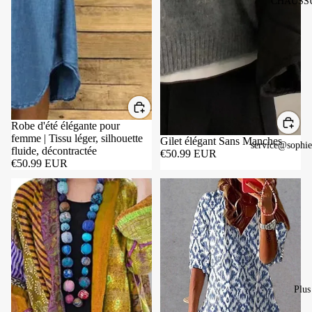
CHAUSS
Robe d'été élégante pour
femme | Tissu léger, silhouette
Gilet élégant Sans Manches
service@sophie
fluide, décontractée
€50.99 EUR
€50.99 EUR
Manteau coloré et à la mode
Robe d'été élégante femme en tissu 
Plus