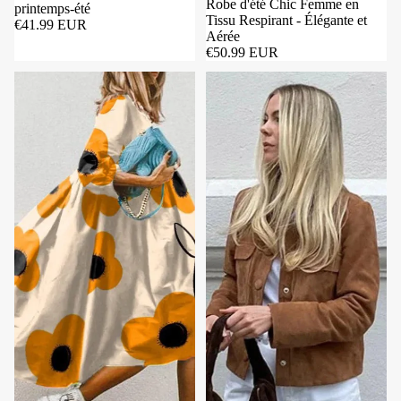
Robe d'été Chic Femme en
printemps-été
Tissu Respirant - Élégante et
€41.99 EUR
Aérée
€50.99 EUR
Robe d'été élégante pour femme en tissu léger et respirant - Style m
La Veste en Daim Luxe