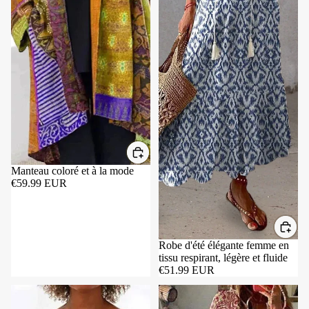
Manteau coloré et à la mode
€59.99 EUR
Robe d'été élégante femme en
tissu respirant, légère et fluide
€51.99 EUR
Chemisier tricolore féminin en tissu léger, élégant pour printemps-été
Robe d'été Chic Femme en Tissu Re